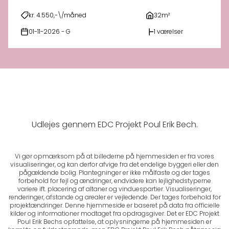
kr. 4.550,-\/måned
32m²
01-11-2026 - G
1 værelser
Udlejes gennem EDC Projekt Poul Erik Bech.
Vi gør opmærksom på at billederne på hjemmesiden er fra vores
visualiseringer, og kan derfor afvige fra det endelige byggeri eller den
pågældende bolig. Plantegninger er ikke målfaste og der tages
forbehold for fejl og ændringer, endvidere kan lejlighedstyperne
variere ift. placering af altaner og vinduespartier. Visualiseringer,
renderinger, afstande og arealer er vejledende. Der tages forbehold for
projektændringer. Denne hjemmeside er baseret på data fra officielle
kilder og informationer modtaget fra opdragsgiver. Det er EDC Projekt
Poul Erik Bechs opfattelse, at oplysningerne på hjemmesiden er