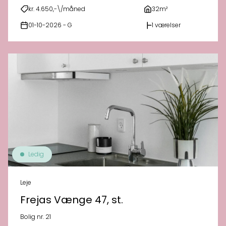
kr. 4.650,-\/måned
32m²
01-10-2026 - G
1 værelser
Ledig
Leje
Frejas Vænge 47, st.
Bolig nr. 21