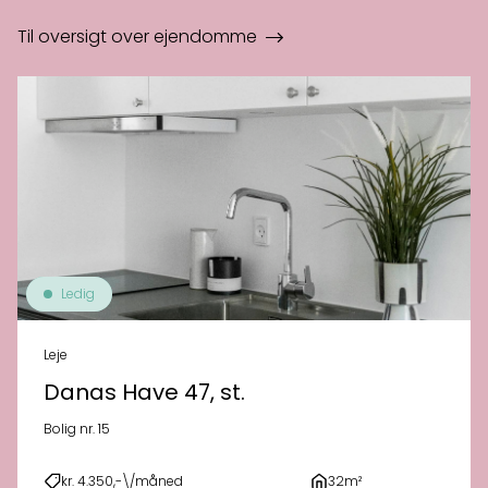
Til oversigt over ejendomme
Ledig
Leje
Danas Have 47, st.
Bolig nr. 15
kr. 4.350,-\/måned
32m²