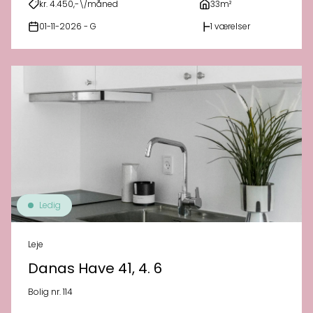
kr. 4.450,-\/måned
33m²
01-11-2026 - G
1 værelser
Ledig
Leje
Danas Have 41, 4. 6
Bolig nr. 114