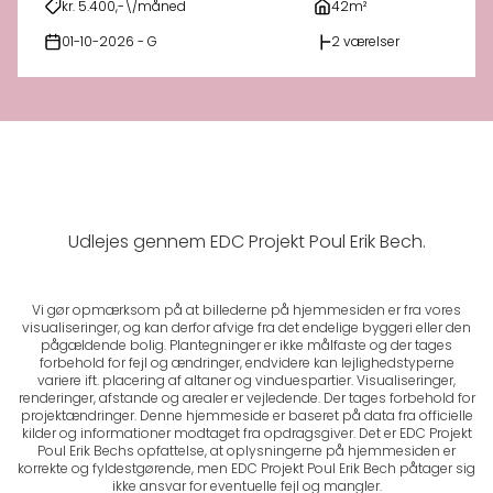
kr. 5.400,-\/måned
42m²
01-10-2026 - G
2 værelser
Udlejes gennem EDC Projekt Poul Erik Bech.
Vi gør opmærksom på at billederne på hjemmesiden er fra vores
visualiseringer, og kan derfor afvige fra det endelige byggeri eller den
pågældende bolig. Plantegninger er ikke målfaste og der tages
forbehold for fejl og ændringer, endvidere kan lejlighedstyperne
variere ift. placering af altaner og vinduespartier. Visualiseringer,
renderinger, afstande og arealer er vejledende. Der tages forbehold for
projektændringer. Denne hjemmeside er baseret på data fra officielle
kilder og informationer modtaget fra opdragsgiver. Det er EDC Projekt
Poul Erik Bechs opfattelse, at oplysningerne på hjemmesiden er
korrekte og fyldestgørende, men EDC Projekt Poul Erik Bech påtager sig
ikke ansvar for eventuelle fejl og mangler.