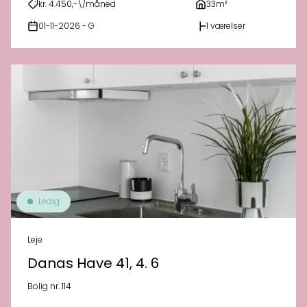
kr. 4.450,-\/måned
33m²
01-11-2026 - G
1 værelser
Ledig
Leje
Danas Have 41, 4. 6
Bolig nr. 114