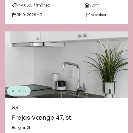
kr. 4.650,-\/måned
32m²
01-10-2026 - G
1 værelser
Ledig
Leje
Frejas Vænge 47, st.
Bolig nr. 21