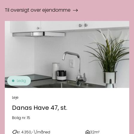
Til oversigt over ejendomme
Ledig
Leje
Danas Have 47, st.
Bolig nr. 15
kr. 4.350,-\/måned
32m²