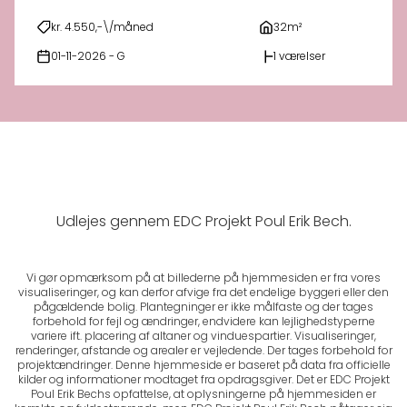
kr. 4.550,-\/måned
32m²
01-11-2026 - G
1 værelser
Udlejes gennem EDC Projekt Poul Erik Bech.
Vi gør opmærksom på at billederne på hjemmesiden er fra vores
visualiseringer, og kan derfor afvige fra det endelige byggeri eller den
pågældende bolig. Plantegninger er ikke målfaste og der tages
forbehold for fejl og ændringer, endvidere kan lejlighedstyperne
variere ift. placering af altaner og vinduespartier. Visualiseringer,
renderinger, afstande og arealer er vejledende. Der tages forbehold for
projektændringer. Denne hjemmeside er baseret på data fra officielle
kilder og informationer modtaget fra opdragsgiver. Det er EDC Projekt
Poul Erik Bechs opfattelse, at oplysningerne på hjemmesiden er