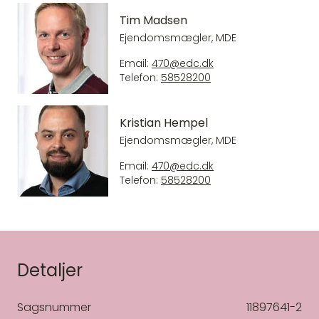
Tim Madsen
Ejendomsmægler, MDE
Email:
470@edc.dk
Telefon:
58528200
Kristian Hempel
Ejendomsmægler, MDE
Email:
470@edc.dk
Telefon:
58528200
Detaljer
Sagsnummer
11897641-2