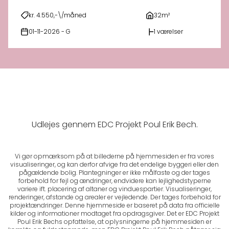
kr. 4.550,-\/måned
32m²
01-11-2026 - G
1 værelser
Udlejes gennem EDC Projekt Poul Erik Bech.
Vi gør opmærksom på at billederne på hjemmesiden er fra vores
visualiseringer, og kan derfor afvige fra det endelige byggeri eller den
pågældende bolig. Plantegninger er ikke målfaste og der tages
forbehold for fejl og ændringer, endvidere kan lejlighedstyperne
variere ift. placering af altaner og vinduespartier. Visualiseringer,
renderinger, afstande og arealer er vejledende. Der tages forbehold for
projektændringer. Denne hjemmeside er baseret på data fra officielle
kilder og informationer modtaget fra opdragsgiver. Det er EDC Projekt
Poul Erik Bechs opfattelse, at oplysningerne på hjemmesiden er