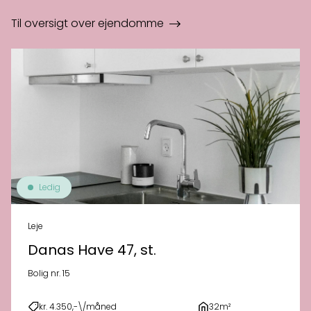
Til oversigt over ejendomme
Ledig
Leje
Danas Have 47, st.
Bolig nr. 15
kr. 4.350,-\/måned
32m²