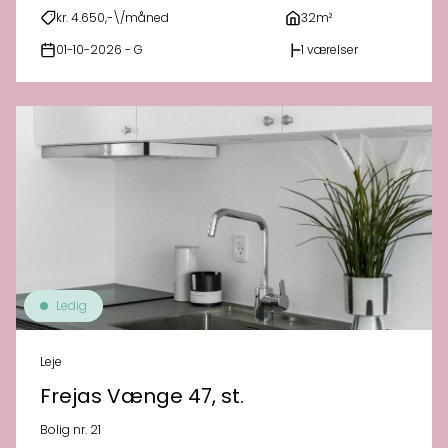
kr. 4.650,-\/måned
32m²
01-10-2026 - G
1 værelser
Ledig
Leje
Frejas Vænge 47, st.
Bolig nr. 21