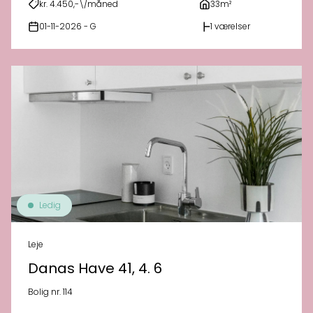
kr. 4.450,-\/måned
33m²
01-11-2026 - G
1 værelser
Ledig
Leje
Danas Have 41, 4. 6
Bolig nr. 114