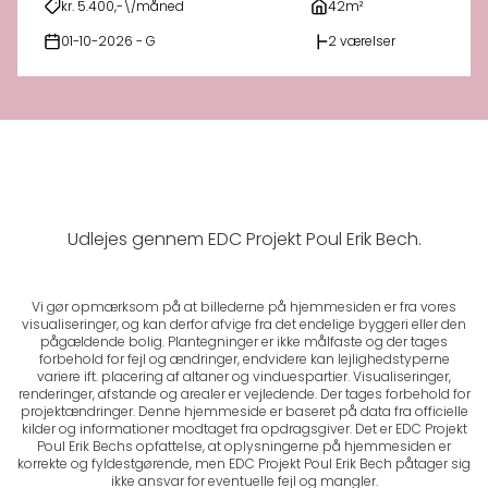
kr. 5.400,-\/måned
42m²
01-10-2026 - G
2 værelser
Udlejes gennem EDC Projekt Poul Erik Bech.
Vi gør opmærksom på at billederne på hjemmesiden er fra vores
visualiseringer, og kan derfor afvige fra det endelige byggeri eller den
pågældende bolig. Plantegninger er ikke målfaste og der tages
forbehold for fejl og ændringer, endvidere kan lejlighedstyperne
variere ift. placering af altaner og vinduespartier. Visualiseringer,
renderinger, afstande og arealer er vejledende. Der tages forbehold for
projektændringer. Denne hjemmeside er baseret på data fra officielle
kilder og informationer modtaget fra opdragsgiver. Det er EDC Projekt
Poul Erik Bechs opfattelse, at oplysningerne på hjemmesiden er
korrekte og fyldestgørende, men EDC Projekt Poul Erik Bech påtager sig
ikke ansvar for eventuelle fejl og mangler.