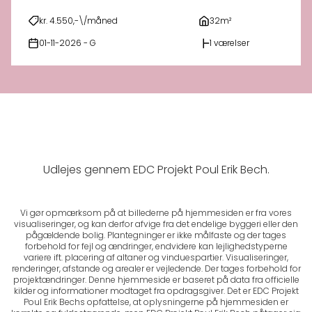
kr. 4.550,-\/måned
32m²
01-11-2026 - G
1 værelser
Udlejes gennem EDC Projekt Poul Erik Bech.
Vi gør opmærksom på at billederne på hjemmesiden er fra vores
visualiseringer, og kan derfor afvige fra det endelige byggeri eller den
pågældende bolig. Plantegninger er ikke målfaste og der tages
forbehold for fejl og ændringer, endvidere kan lejlighedstyperne
variere ift. placering af altaner og vinduespartier. Visualiseringer,
renderinger, afstande og arealer er vejledende. Der tages forbehold for
projektændringer. Denne hjemmeside er baseret på data fra officielle
kilder og informationer modtaget fra opdragsgiver. Det er EDC Projekt
Poul Erik Bechs opfattelse, at oplysningerne på hjemmesiden er