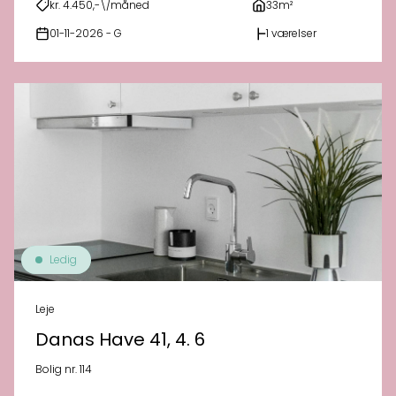
kr. 4.450,-\/måned
33m²
01-11-2026 - G
1 værelser
Ledig
Leje
Danas Have 41, 4. 6
Bolig nr. 114