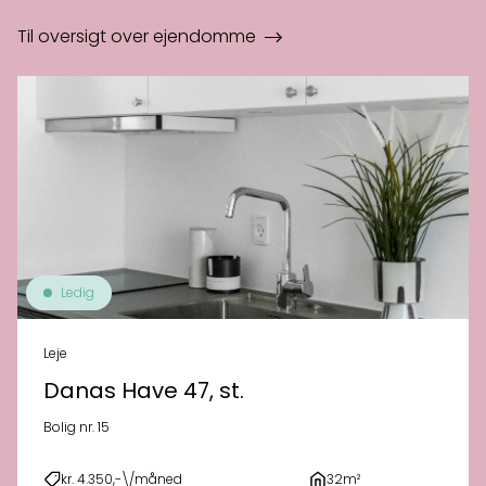
Til oversigt over ejendomme
Ledig
Leje
Danas Have 47, st.
Bolig nr. 15
kr. 4.350,-\/måned
32m²