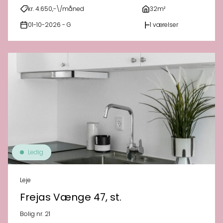
kr. 4.650,-\/måned
32m²
01-10-2026 - G
1 værelser
Ledig
Leje
Frejas Vænge 47, st.
Bolig nr. 21