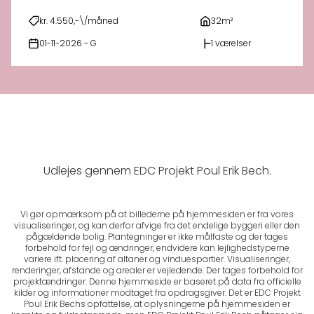
kr. 4.550,-\/måned
32m²
01-11-2026 - G
1 værelser
Udlejes gennem EDC Projekt Poul Erik Bech.
Vi gør opmærksom på at billederne på hjemmesiden er fra vores
visualiseringer, og kan derfor afvige fra det endelige byggeri eller den
pågældende bolig. Plantegninger er ikke målfaste og der tages
forbehold for fejl og ændringer, endvidere kan lejlighedstyperne
variere ift. placering af altaner og vinduespartier. Visualiseringer,
renderinger, afstande og arealer er vejledende. Der tages forbehold for
projektændringer. Denne hjemmeside er baseret på data fra officielle
kilder og informationer modtaget fra opdragsgiver. Det er EDC Projekt
Poul Erik Bechs opfattelse, at oplysningerne på hjemmesiden er