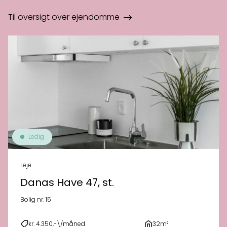
Til oversigt over ejendomme
Ledig
Leje
Danas Have 47, st.
Bolig nr. 15
kr. 4.350,-\/måned
32m²