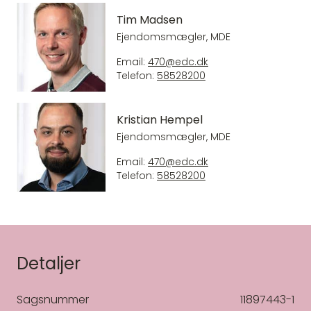
Tim Madsen
Ejendomsmægler, MDE
Email:
470@edc.dk
Telefon:
58528200
Kristian Hempel
Ejendomsmægler, MDE
Email:
470@edc.dk
Telefon:
58528200
Detaljer
Sagsnummer
11897443-1