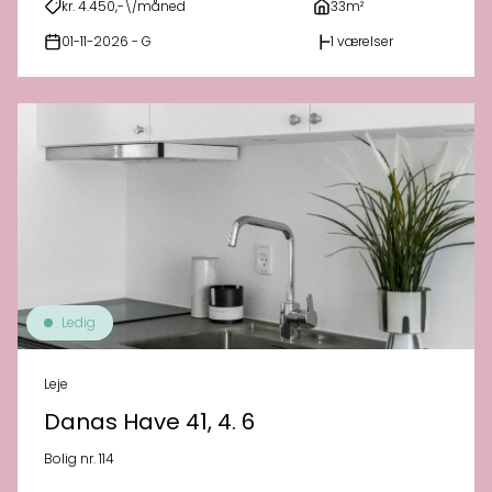
kr. 4.450,-\/måned
33m²
01-11-2026 - G
1 værelser
Ledig
Leje
Danas Have 41, 4. 6
Bolig nr. 114