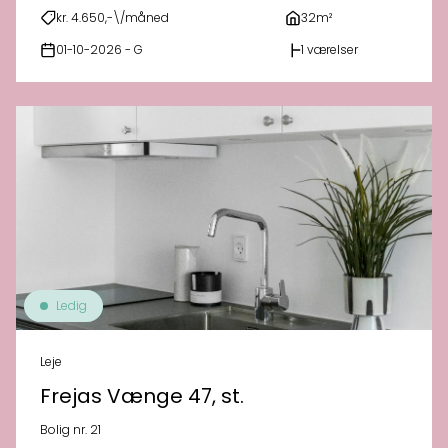
kr. 4.650,-\/måned
32m²
01-10-2026 - G
1 værelser
Ledig
Leje
Frejas Vænge 47, st.
Bolig nr. 21