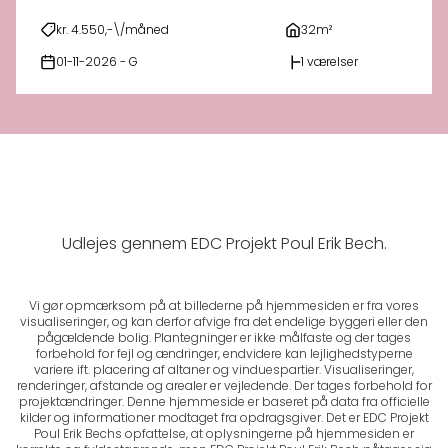
kr. 4.550,-\/måned
32m²
01-11-2026 - G
1 værelser
Udlejes gennem EDC Projekt Poul Erik Bech.
Vi gør opmærksom på at billederne på hjemmesiden er fra vores
visualiseringer, og kan derfor afvige fra det endelige byggeri eller den
pågældende bolig. Plantegninger er ikke målfaste og der tages
forbehold for fejl og ændringer, endvidere kan lejlighedstyperne
variere ift. placering af altaner og vinduespartier. Visualiseringer,
renderinger, afstande og arealer er vejledende. Der tages forbehold for
projektændringer. Denne hjemmeside er baseret på data fra officielle
kilder og informationer modtaget fra opdragsgiver. Det er EDC Projekt
Poul Erik Bechs opfattelse, at oplysningerne på hjemmesiden er