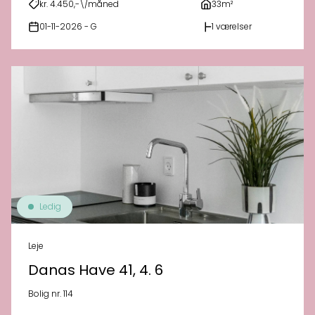
kr. 4.450,-\/måned
33m²
01-11-2026 - G
1 værelser
Ledig
Leje
Danas Have 41, 4. 6
Bolig nr. 114