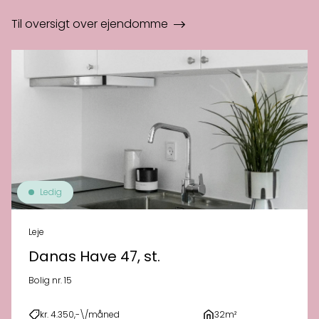
Til oversigt over ejendomme
Ledig
Leje
Danas Have 47, st.
Bolig nr. 15
kr. 4.350,-\/måned
32m²