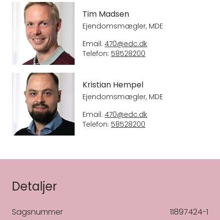
Tim Madsen
Ejendomsmægler, MDE
Email:
470@edc.dk
Telefon:
58528200
Kristian Hempel
Ejendomsmægler, MDE
Email:
470@edc.dk
Telefon:
58528200
Detaljer
Sagsnummer
11897424-1