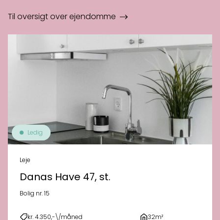
Til oversigt over ejendomme
Ledig
Leje
Danas Have 47, st.
Bolig nr. 15
kr. 4.350,-\/måned
32m²