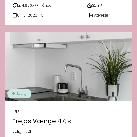
kr. 4.650,-\/måned
32m²
01-10-2026 - G
1 værelser
Ledig
Leje
Frejas Vænge 47, st.
Bolig nr. 21