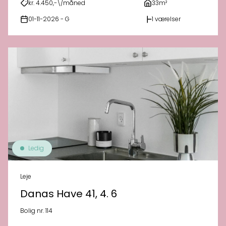
kr. 4.450,-\/måned
33m²
01-11-2026 - G
1 værelser
Ledig
Leje
Danas Have 41, 4. 6
Bolig nr. 114