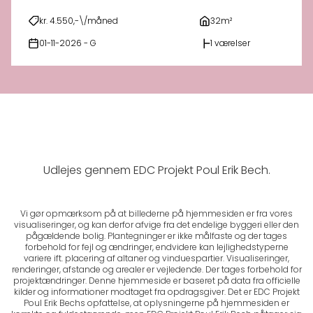
kr. 4.550,-\/måned
32m²
01-11-2026 - G
1 værelser
Udlejes gennem EDC Projekt Poul Erik Bech.
Vi gør opmærksom på at billederne på hjemmesiden er fra vores
visualiseringer, og kan derfor afvige fra det endelige byggeri eller den
pågældende bolig. Plantegninger er ikke målfaste og der tages
forbehold for fejl og ændringer, endvidere kan lejlighedstyperne
variere ift. placering af altaner og vinduespartier. Visualiseringer,
renderinger, afstande og arealer er vejledende. Der tages forbehold for
projektændringer. Denne hjemmeside er baseret på data fra officielle
kilder og informationer modtaget fra opdragsgiver. Det er EDC Projekt
Poul Erik Bechs opfattelse, at oplysningerne på hjemmesiden er